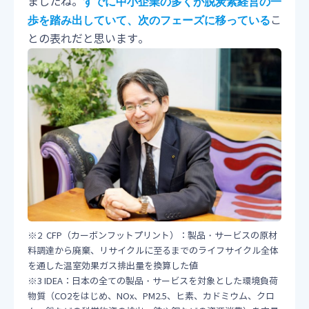
ましたね。
すでに中小企業の多くが脱炭素経営の一
こ
歩を踏み出していて、次のフェーズに移っている
との表れだと思います。
※2 CFP（カーボンフットプリント）：製品・サービスの原材
料調達から廃棄、リサイクルに至るまでのライフサイクル全体
を通した温室効果ガス排出量を換算した値
※3 IDEA：日本の全ての製品・サービスを対象とした環境負荷
物質（CO2をはじめ、NOx、PM2.5、ヒ素、カドミウム、クロ