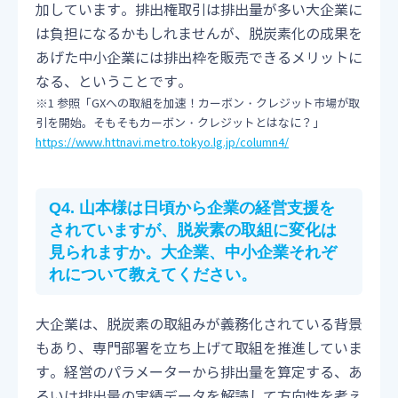
加しています。排出権取引は排出量が多い大企業に
は負担になるかもしれませんが、脱炭素化の成果を
あげた中小企業には排出枠を販売できるメリットに
なる、ということです。
※1 参照「GXへの取組を加速！カーボン・クレジット市場が取
引を開始。そもそもカーボン・クレジットとはなに？」
https://www.httnavi.metro.tokyo.lg.jp/column4/
Q4.
山本様は日頃から企業の経営支援を
されていますが、脱炭素の取組に変化は
見られますか。大企業、中小企業それぞ
れについて教えてください。
大企業は、脱炭素の取組みが義務化されている背景
もあり、専門部署を立ち上げて取組を推進していま
す。経営のパラメーターから排出量を算定する、あ
るいは排出量の実績データを解読して方向性を考え