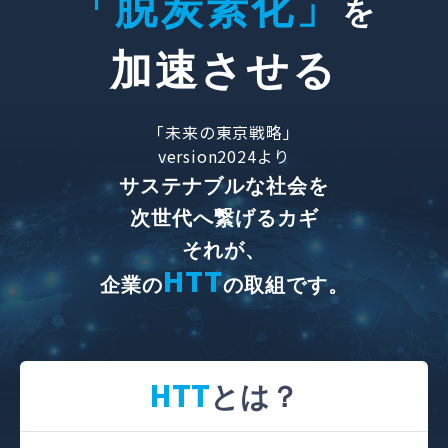
「脱炭素化
」
を
加速させる
「未来の東京戦略」
version2024より
サステナブルな社会を
次世代へ繋げるカギ
それが、
HTT
企業の
の取組です。
HTT
とは？