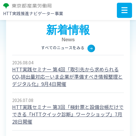
HTT実践推進ナビゲーター事業
経営の中に
新着情報
HTT
もっと
を！
News
すべてのニュースをみる
2026.08.04
HTT実践セミナー 第4回「取引先から求められる
CO₂排出量対応―いま企業が準備すべき情報整理と
デジタル化」9月4日開催
2026.07.08
HTT実践セミナー 第3回「検針票と設備台帳だけで
できる『HTTクイック診断』ワークショップ」7月
28日開催