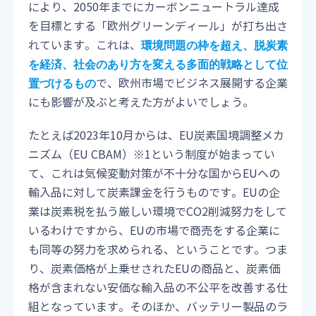
により、2050年までにカーボンニュートラル達成
を目標とする「欧州グリーンディール」が打ち出さ
れています。これは、
環境問題の枠を超え、脱炭素
を経済、社会のあり方を変える多面的戦略として位
で、欧州市場でビジネス展開する企業
置づけるもの
にも影響が及ぶと考えた方がよいでしょう。
たとえば2023年10月からは、EU炭素国境調整メカ
ニズム（EU CBAM）※1という制度が始まってい
て、これは気候変動対策が不十分な国からEUへの
輸入品に対して炭素課金を行うものです。EUの企
業は炭素税を払う厳しい環境でCO2削減努力をして
いるわけですから、EUの市場で商売をする企業に
も同等の努力を求められる、ということです。つま
り、炭素価格が上乗せされたEUの商品と、炭素価
格が含まれない安価な輸入品の不公平を改善する仕
組となっています。そのほか、バッテリー製品のラ