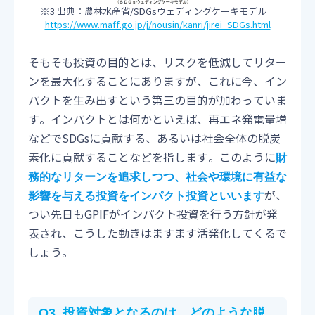
※3 出典：農林水産省/SDGsウェディングケーキモデル
https://www.maff.go.jp/j/nousin/kanri/jirei_SDGs.html
そもそも投資の目的とは、リスクを低減してリター
ンを最大化することにありますが、これに今、イン
パクトを生み出すという第三の目的が加わっていま
す。インパクトとは何かといえば、再エネ発電量増
などでSDGsに貢献する、あるいは社会全体の脱炭
素化に貢献することなどを指します。このように
財
務的なリターンを追求しつつ、社会や環境に有益な
が、
影響を与える投資をインパクト投資といいます
つい先日もGPIFがインパクト投資を行う方針が発
表され、こうした動きはますます活発化してくるで
しょう。
Q3. 投資対象となるのは、どのような脱