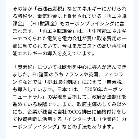
そのほか「石油石炭税」などエネルギーにかけられ
る諸税や、電気料金に上乗せされている「再エネ賦
課金」（FIT賦課金）もカーボンプライシングに含
まれます。「再エネ賦課金」は、再生可能エネルギ
ーでつくられた電気を電力会社が買い取る費用の一
部に当てられていて、今はまだコストの高い再生可
能エネルギーの導入を支えています。
「炭素税」については欧州を中心に導入が進んでき
ました。EU諸国のうちフランスや英国、フィンラ
ンドなどでは「排出取引制度」に加えて「炭素税」
も導入しています。日本では、「2050年カーボン
ニュートラル」の実現を目指して、政府が法制化を
進めている段階です。また、政府主導のしくみ以外
にも、企業が独自に自社のCO2排出に価格付けをし
て投資判断に活用する「インターナル（企業内）カ
ーボンプライシング」などの手法もあります。