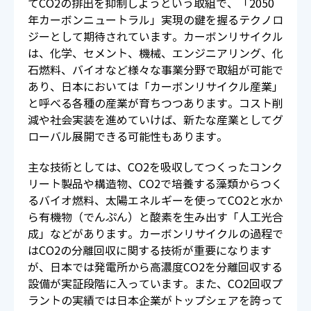
てCO2の排出を抑制しようという取組で、「2050
年カーボンニュートラル」実現の鍵を握るテクノロ
ジーとして期待されています。カーボンリサイクル
は、化学、セメント、機械、エンジニアリング、化
石燃料、バイオなど様々な事業分野で取組が可能で
あり、日本においては「カーボンリサイクル産業」
と呼べる各種の産業が育ちつつあります。コスト削
減や社会実装を進めていけば、新たな産業としてグ
ローバル展開できる可能性もあります。
主な技術としては、CO2を吸収してつくったコンク
リート製品や構造物、CO2で培養する藻類からつく
るバイオ燃料、太陽エネルギーを使ってCO2と水か
ら有機物（でんぷん）と酸素を生み出す「人工光合
成」などがあります。カーボンリサイクルの過程で
はCO2の分離回収に関する技術が重要になります
が、日本では発電所から高濃度CO2を分離回収する
設備が実証段階に入っています。また、CO2回収プ
ラントの実績では日本企業がトップシェアを誇って