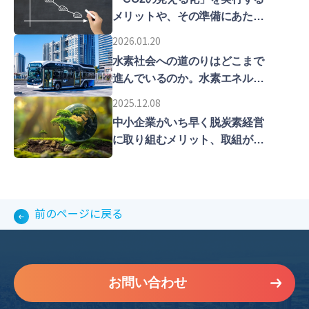
メリットや、その準備にあたっ
ての留意点などを解説します。
2026.01.20
水素社会への道のりはどこまで
進んでいるのか。水素エネルギ
ーの普及拡大をめざす東京の現
2025.12.08
在地を解説します。
中小企業がいち早く脱炭素経営
に取り組むメリット、取組が遅
れた時のリスクについて解説し
ていきます。
前のページに戻る
お問い合わせ