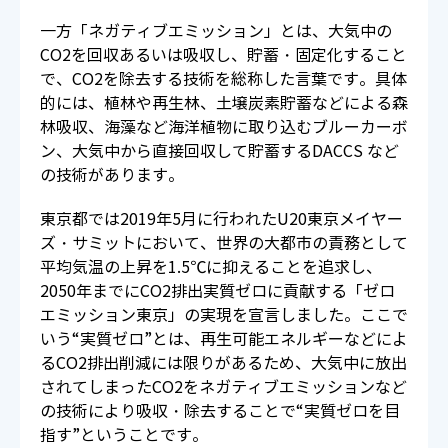
一方「ネガティブエミッション」とは、大気中の
CO2を回収あるいは吸収し、貯蓄・固定化すること
で、CO2を除去する技術を総称した言葉です。具体
的には、植林や再生林、土壌炭素貯蓄などによる森
林吸収、海藻など海洋植物に取り込むブルーカーボ
ン、大気中から直接回収して貯蓄するDACCS など
の技術があります。
東京都では2019年5月に行われたU20東京メイヤー
ズ・サミットにおいて、世界の大都市の責務として
平均気温の上昇を1.5℃に抑えることを追求し、
2050年までにCO2排出実質ゼロに貢献する「ゼロ
エミッション東京」の実現を宣言しました。ここで
いう“実質ゼロ”とは、再生可能エネルギーなどによ
るCO2排出削減には限りがあるため、大気中に放出
されてしまったCO2をネガティブエミッションなど
の技術により吸収・除去することで“実質ゼロを目
指す”ということです。