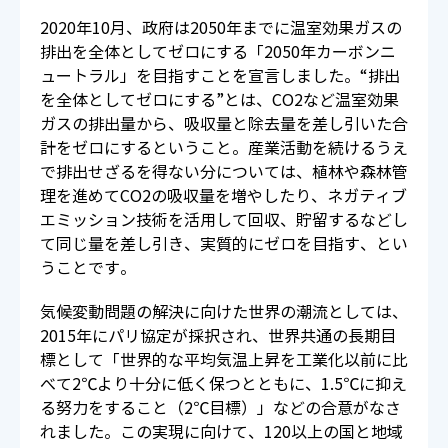
2020年10月、政府は2050年までに温室効果ガスの
排出を全体としてゼロにする「2050年カーボンニ
ュートラル」を目指すことを宣言しました。“排出
を全体としてゼロにする”とは、CO2など温室効果
ガスの排出量から、吸収量と除去量を差し引いた合
計をゼロにするということ。産業活動を続けるうえ
で排出せざるを得ない分については、植林や森林管
理を進めてCO2の吸収量を増やしたり、ネガティブ
エミッション技術を活用して回収、貯留するなどし
て同じ量を差し引き、実質的にゼロを目指す、とい
うことです。
気候変動問題の解決に向けた世界の潮流としては、
2015年にパリ協定が採択され、世界共通の長期目
標として「世界的な平均気温上昇を工業化以前に比
べて2℃より十分に低く保つとともに、1.5℃に抑え
る努力をすること（2℃目標）」などの合意がなさ
れました。この実現に向けて、120以上の国と地域