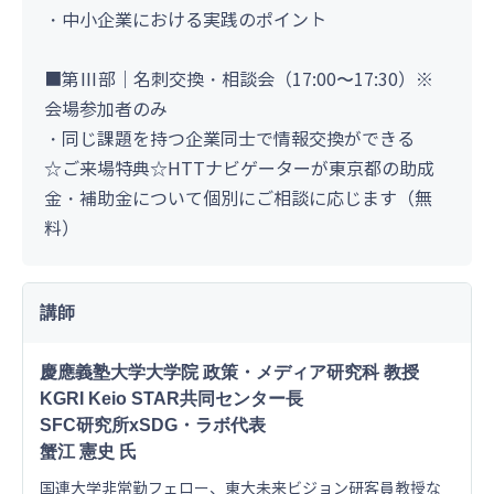
・中小企業における実践のポイント
■第Ⅲ部｜名刺交換・相談会（17:00〜17:30）※
会場参加者のみ
・同じ課題を持つ企業同士で情報交換ができる
☆ご来場特典☆HTTナビゲーターが東京都の助成
金・補助金について個別にご相談に応じます（無
料）
講師
慶應義塾大学大学院 政策・メディア研究科 教授
KGRI Keio STAR共同センター長
SFC研究所xSDG・ラボ代表
蟹江 憲史 氏
国連大学非常勤フェロー、東大未来ビジョン研客員教授な