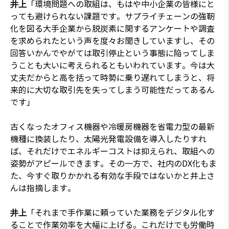
「環境問題への取組は、もはや中小企業の皆様にと
井上
っても避けられない課題です。サプライチェーンの強靭
化を図る大手企業から脱炭素に関するアンケートや調査
を求められたという声を度々お聞きしていますし、その
回答いかんでやがては取引停止という事態に陥ってしま
うことも大いに考えられるともいわれています。今は大
丈夫だからと高を括って時勢に乗り遅れてしまうと、将
来的に大切な取引先を失ってしまう可能性だってあるん
です」
古くなったオフィス機器や冷暖房機器を省電力型の最新
機種に換装したり、太陽光発電設備を導入したりすれ
ば、それだけでエネルギーコストは抑えられ、取組への
姿勢がアピールできます。その一方で、社内のDX化もま
た、今すぐ取りかかれる有効な手段ではないかと井上さ
んは指摘します。
「それまで手作業に頼っていた業務をデジタル化す
井上
ることで作業効率を大幅に上げる。これだけでも労働時