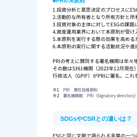
■PRIの6原則
1.投資分析と意思決定のプロセスにE
2.活動的な所有者となり所有方針と所
3.投資対象の主体に対してESGの課
4.資産運用業界において本原則が受
5.本原則を実行する際の効果を高める
6.本原則の実行に関する活動状況や
PRIの考えに賛同する署名機関は年々
その数は5361機関（2023年12月
行政法人（GPIF）がPRIに署名。こ
※1
PRI 責任投資原則
※2
署名機関数 PRI（Signatory directory
SDGsやCSRとの違いは？
ESGと同じ文脈で語られる言葉の一つにSDG