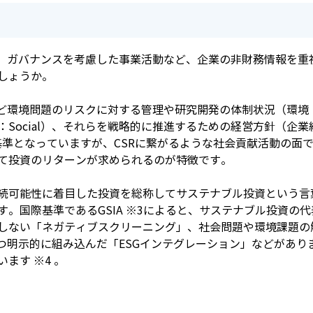
会、ガバナンスを考慮した事業活動など、企業の非財務情報を重
しょうか。
ど環境問題のリスクに対する管理や研究開発の体制状況（環境：En
ocial）、それらを戦略的に推進するための経営方針（企業統治
価基準となっていますが、CSRに繋がるような社会貢献活動の面
て投資のリターンが求められるのが特徴です。
続可能性に着目した投資を総称してサステナブル投資という言葉
。国際基準であるGSIA ※3によると、サステナブル投資の
しない「ネガティブスクリーニング」、社会問題や環境課題の
つ明示的に組み込んだ「ESGインテグレーション」などがあり
ます ※4 。