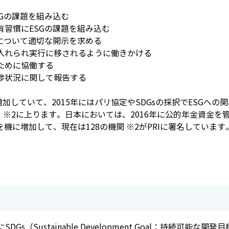
SGの課題を組み込む
有習慣にESGの課題を組み込む
題について適切な開示を求める
け入れられ実行に移されるように働きかける
ために協働する
進捗状況に関して報告する
増加していて、2015年にはパリ協定やSDGsの採択でESGへ
現在）※2に上ります。日本においては、2016年に公的年金資金
れを機に増加して、現在は128の機関 ※2がPRIに署名しています
）
s（Sustainable Development Goal：持続可能な